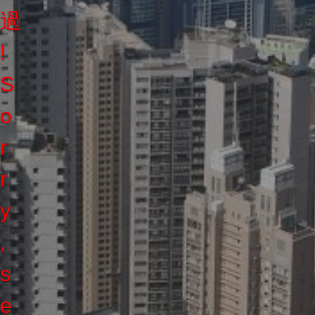
過
!
S
o
r
r
y
,
s
e