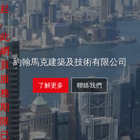
起
,
此
網
約翰馬克建築及技術有限公司
頁
服
了解更多
聯絡我們
務
期
限
已